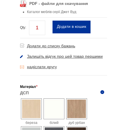
PDF - файли для скачування
Каталог меблів серії Джет Вуд
Додати в кошик
Qty:
Додати до списку бажань
Залишіть відгук про цей товар першими
надіслати другу
Матеріал
*
ДСП
*
Колір
ДСП
береза
білий
дуб урбан