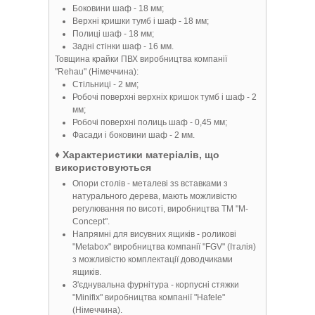
Боковини шаф - 18 мм;
Верхні кришки тумб і шаф - 18 мм;
Полиці шаф - 18 мм;
Задні стінки шаф - 16 мм.
Товщина крайки ПВХ виробництва компанії
"Rehau" (Німеччина):
Стільниці - 2 мм;
Робочі поверхні верхніх кришок тумб і шаф - 2
мм;
Робочі поверхні полиць шаф - 0,45 мм;
Фасади і боковини шаф - 2 мм.
♦ Характеристики матеріалів, що
використовуються
Опори столів - металеві зs вставками з
натурального дерева, мають можливістю
регулювання по висоті, виробництва TM "M-
Concept".
Напрямні для висувних ящиків - роликові
"Metabox" виробництва компанії "FGV" (Італія)
з можливістю комплектації доводчиками
ящиків.
З'єднувальна фурнітура - корпусні стяжки
"Minifix" виробництва компанії "Hafele"
(Німеччина).