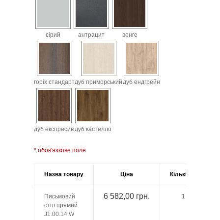
сірий
антрацит
венге
горіх стандарт
дуб приморський
дуб ендгрейн
дуб експресив
дуб кастелло
* обов'язкове поле
Назва товару
Ціна
Кількість
6 582,00 грн.
Письмовий
1
стіл прямий
J1.00.14.W