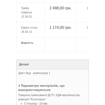
2 498,00 грн.
Тумба
1
підвісна
J2.30.01
1 174,00 грн.
Екран стола
1
J9.30.13
Вартість
Деталі
Джет Вуд - композиція 1
♦ Параметри матеріалів, що
використовуються
Товщина ламінованої ДСП і ХДФ виробництва
компанії "Kronospan"
Стільниці - 18 мм;