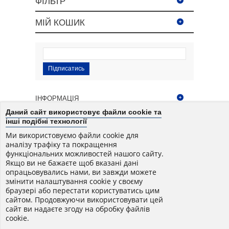
ФІЛЬТР
МІЙ КОШИК
Підписатись
ІНФОРМАЦІЯ
Даний сайт використовує файли cookie та
інші подібні технології
ЧОМУ ВАРТО КУПИТИ
Ми використовуємо файли cookie для
аналізу трафіку та покращення
МІЙ АКАУНТ
функціональних можливостей нашого сайту.
Якщо ви не бажаєте щоб вказані дані
опрацьовувались нами, ви завжди можете
НАША АДРЕСА
змінити налаштування cookie у своєму
браузері або перестати користуватись цим
сайтом. Продовжуючи використовувати цей
© Усі права на сайт - власність situp.com.ua, ©
сайт ви надаєте згоду на обробку файлів
Розробка - situp.com.ua, 2016-2026
cookie.