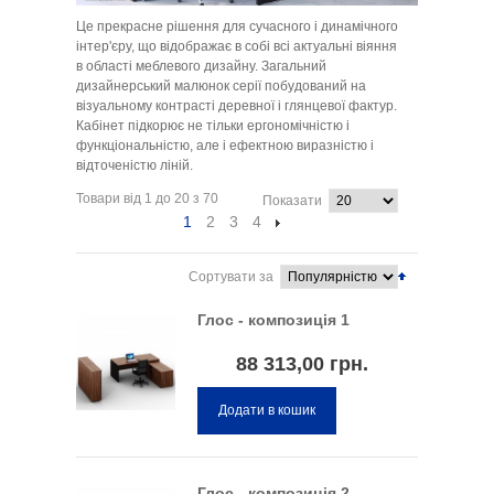
Це прекрасне рішення для сучасного і динамічного
інтер'єру, що відображає в собі всі актуальні віяння
в області меблевого дизайну. Загальний
дизайнерський малюнок серії побудований на
візуальному контрасті деревної і глянцевої фактур.
Кабінет підкорює не тільки ергономічністю і
функціональністю, але і ефектною виразністю і
відточеністю ліній.
Товари від 1 до 20 з 70
Показати
1
2
3
4
Сортувати за
Глос - композиція 1
88 313,00 грн.
Додати в кошик
Глос - композиція 2